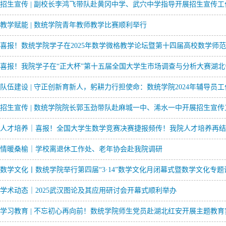
招生宣传 | 副校长李鸿飞带队赴黄冈中学、武穴中学指导开展招生宣传工
教学赋能 | 数统学院青年教师教学比赛顺利举行
喜报！数统学院学子在2025年数学微格教学论坛暨第十四届高校数学师
喜报！我院学子在“正大杯”第十五届全国大学生市场调查与分析大赛湖
队伍建设 | 守正创新育新人，躬耕力行担使命：数统学院2024年辅导员
招生宣传 | 数统学院院长郭玉劲带队赴麻城一中、浠水一中开展招生宣传
人才培养｜喜报！全国大学生数学竞赛决赛捷报频传！我院人才培养再结
情暖桑榆｜学校离退休工作处、老年协会赴我院调研
数学文化丨数统学院举行第四届“3·14”数学文化月闭幕式暨数学文化专题
学术动态｜2025武汉图论及其应用研讨会开幕式顺利举办
学习教育 | 不忘初心再向前！数统学院师生党员赴湖北红安开展主题教育