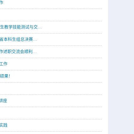
作
范生教学技能测试与交…
北省本科生组总决赛…
工作述职交流会顺利…
工作
硕果！
讲座
实践