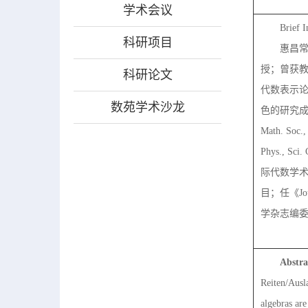
学术会议
Brief I
科研项目
惠昌
授；曾获教
科研论文
代数表示论
数苑学术沙龙
色的研究成
Math. Soc.,
Phys., 
际代数学
目；任《Jour
学杂志编
Abstra
Reiten/Ausla
algebras are