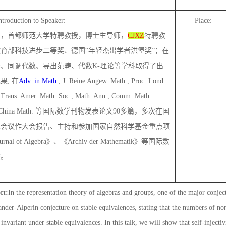
ntroduction to Speaker:
Place:
常，首都师范大学特聘教授，博士生导师，
CJXZ
特聘教
育部科技进步二等奖、德国“年轻杰出学者洪堡奖”；在
、同调代数、导出范畴、代数K-理论等学科取得了出
果, 在
Adv. in Math.
, J. Reine Angew. Math., Proc. Lond.
 Trans. Amer. Math. Soc., Math. Ann., Comm. Math.
Sci. China Math. 等国际数学刊物发表论文90多篇，多次在国
术会议作大会报告、主持和参加国家自然科学基金重点项
nal of Algebra》、《Archiv der Mathematik》等国际数
委。
ct:
In the representation theory of algebras and groups, one of the major conjec
nder-Alperin conjecture on stable equivalences, stating that the numbers of n
 invariant under stable equivalences. In this talk, we will show that self-injectivi