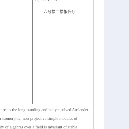
六号楼二楼报告厅
tures is the long-standing and not yet solved Auslander-
on-isomorphic, non-projective simple modules of
ty of algebras over a field is invariant of stable