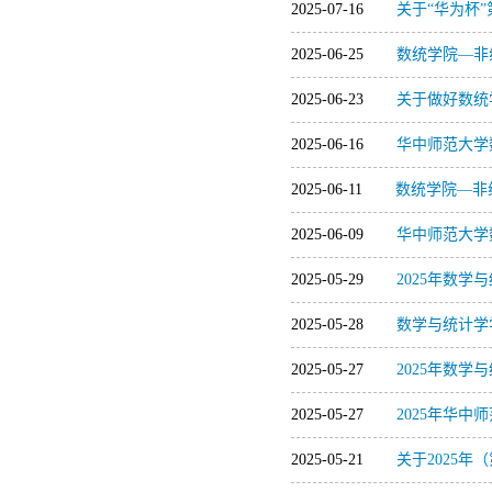
2025-07-16
关于“华为杯
2025-06-25
数统学院—非
2025-06-23
关于做好数统
2025-06-16
华中师范大学
2025-06-11
数统学院—非
2025-06-09
华中师范大学
2025-05-29
2025年数
2025-05-28
数学与统计学
2025-05-27
2025年数
2025-05-27
2025年华
2025-05-21
关于2025