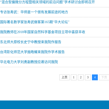
“混合型偏微分方程暨相关领域的前沿问题”学术研讨会即将召开
专访张寿武：华师是一个很有发展前途的地方
国际著名数学家张寿武做客第165期“华大论坛”
我院教师在2018年国家自然科学基金项目立项中喜获丰收
东北师大原校长史宁中教授来我院作报告
台湾彰化师范大学施皓耀来我院作学术报告
华北电力大学刘勇副教授应邀访问我院
上页
1
2
3
4
下页