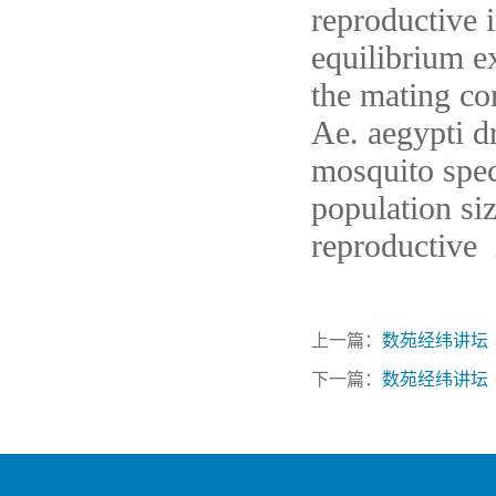
reproductive i
equilibrium e
the mating com
Ae. aegypti d
mosquito spec
population si
reproductive 
上一篇：
数苑经纬讲坛（94）:Imp
下一篇：
数苑经纬讲坛（92）：A