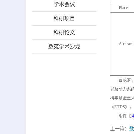
学术会议
Place
科研项目
科研论文
Abstract
数苑学术沙龙
曹永罗
以及动力系统
科学基金重大
《ETDS》，
附件【
博
上一篇：
数苑