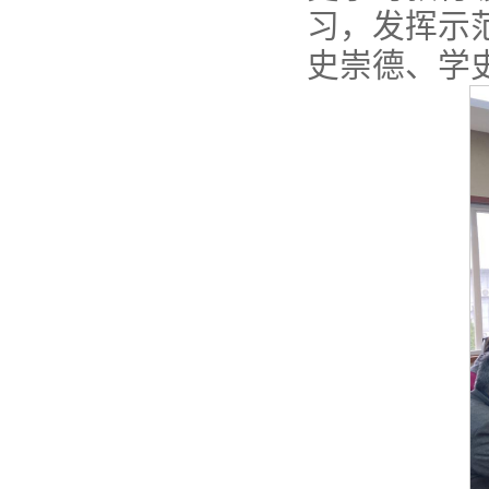
习，发挥示
史崇德、学