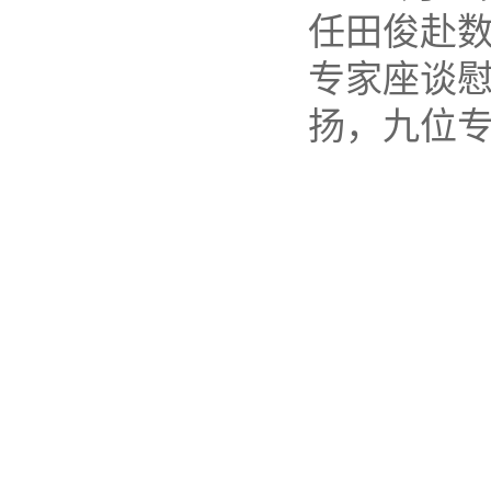
任田俊赴数
专家座谈
扬，九位