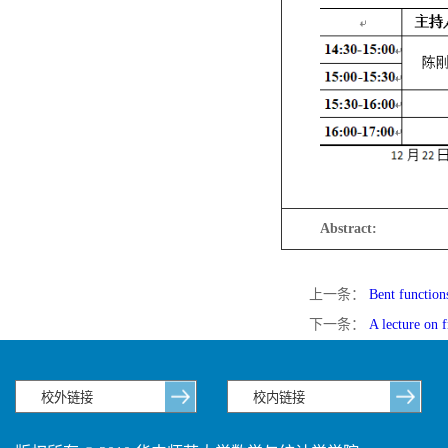
Abstract:
上一条：
Bent functions
下一条：
A lecture on f