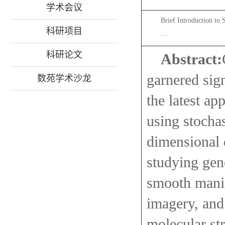
学术会议
Brief Introduction to 
科研项目
···
科研论文
Abstract:
garnered signi
数苑学术沙龙
the latest a
using stochas
dimensional d
studying gen
smooth manifo
imagery, and
molecular st