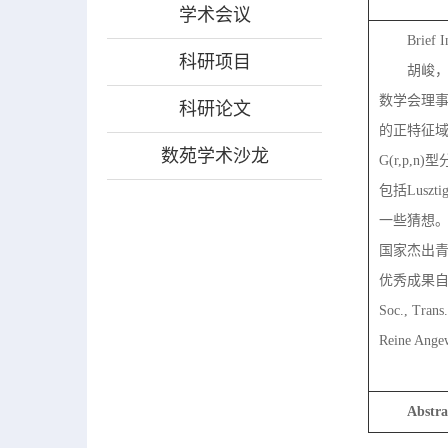
学术会议
Brief I
科研项目
胡峻
数学会理
科研论文
的正特征
数苑学术沙龙
G(r,p,n)
型
包括
Luszti
一些猜想
国家杰出
优秀成果
Soc
.,
Trans
Reine Ange
Abstra