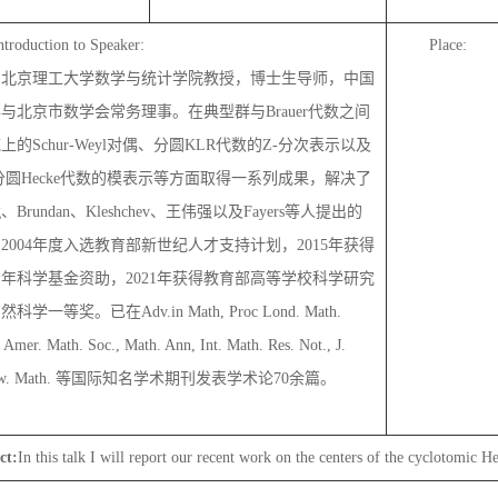
ntroduction to Speaker:
Place:
，北京理工大学数学与统计学院教授，
博士生导师
，中国
事与北京市数学会常务理事。在典型群与
Brauer
代数之间
域上的
Schur-Weyl
对偶、分圆
KLR
代数的
Z-
分次表示以及
分圆
Hecke
代数的模表示等方面取得一系列成果，解决了
g
、
Brundan
、
Kleshchev
、王伟强以及
Fayers
等人提出的
。
2004
年度入选教育部新世纪人才支持计划，
2015
年获得
青年科学基金资助，
2021
年获得教育部高等学校科学研究
自然科学一等奖。已在
Adv.
in
Math,
Proc Lond
.
Math
.
. Amer. Math. Soc., Math
.
Ann, Int. Math. Res. Not.
,
J.
w. Math.
等
国际知名学术期刊
发表学术论
70
余
篇。
ct:
In this talk I will report our recent work on the centers of the cyclotomic H