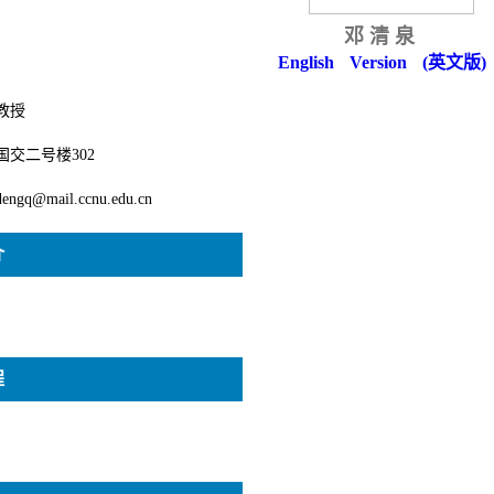
邓清泉
English Version (英文版)
教授
国交二号楼302
dengq@mail.ccnu.edu.cn
介
程