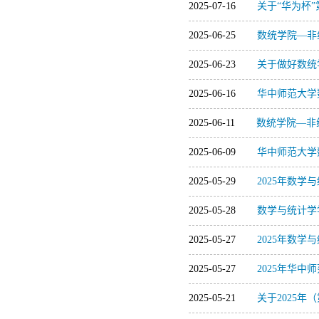
2025-07-16
关于“华为杯
2025-06-25
数统学院—非
2025-06-23
关于做好数统
2025-06-16
华中师范大学
2025-06-11
数统学院—非
2025-06-09
华中师范大学
2025-05-29
2025年数
2025-05-28
数学与统计学
2025-05-27
2025年数
2025-05-27
2025年华
2025-05-21
关于2025