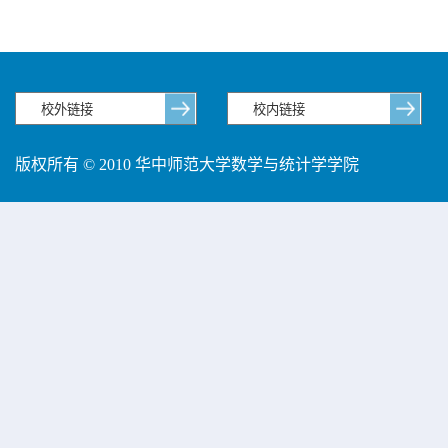
版权所有 © 2010 华中师范大学数学与统计学学院