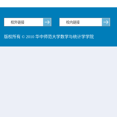
版权所有 © 2010 华中师范大学数学与统计学学院