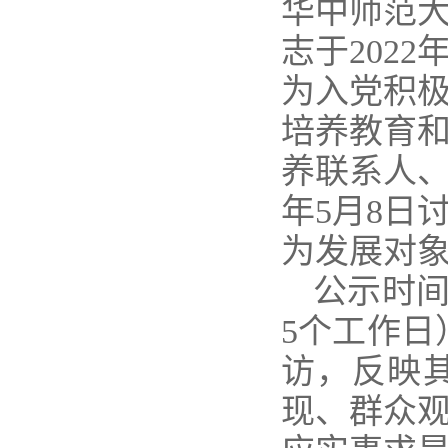
华中师范大
志于2022
为入党积
培养教育
养联系人、
年5月8日
为发展对
公示时间为
5个工作日
访，反映
现、群众