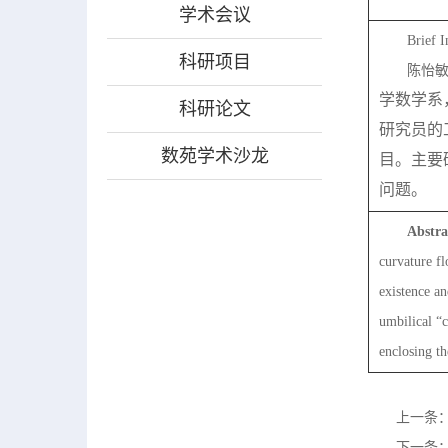
学术会议
Brief I
科研项目
陈怡
学数学系
科研论文
研究员的
数苑学术沙龙
目。主要
问题。
Abstra
curvature fl
existence an
umbilical “c
enclosing t
上一条
下一条