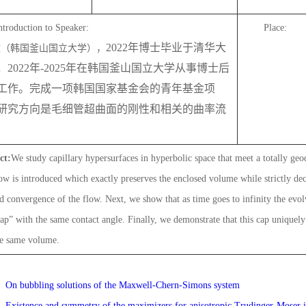
ntroduction to Speaker:
Place:
2022
年博士毕业于清华大
敏（韩国釜山国立大学），
，
2022
年
-2025
年在韩国釜山国立大学从事博士后
工作。完成一项韩国国家基金会的青年基金项
研究方向是毛细管超曲面的刚性和相关的曲率流
ct:
We study capillary hypersurfaces in hyperbolic space that meet a totally geo
ow is introduced which exactly preserves the enclosed volume while strictly dec
d convergence of the flow. Next, we show that as time goes to infinity the evo
ap” with the same contact angle. Finally, we demonstrate that this cap uniquel
he same volume.
：
On bubbling solutions of the Maxwell-Chern-Simons system
：
Existence and symmetry of the maximizers for anisotropic Trudinger-Moser i