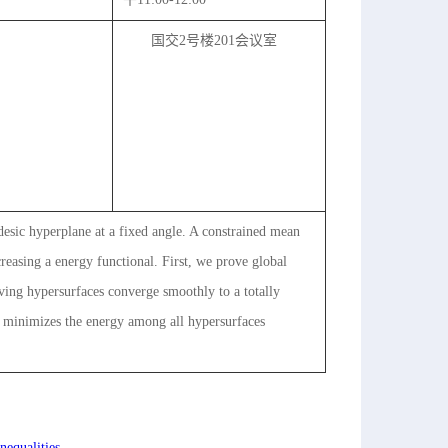
国交2号楼201会议室
desic hyperplane at a fixed angle. A constrained mean
reasing a energy functional. First, we prove global
lving hypersurfaces converge smoothly to a totally
y minimizes the energy among all hypersurfaces
nequalities